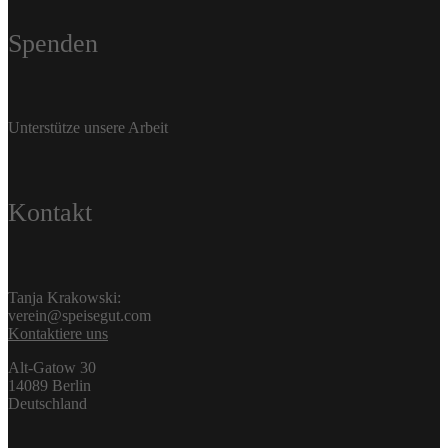
Spenden
Unterstütze unsere Arbeit
Kontakt
Tanja Krakowski:
verein@speisegut.com
Kontaktiere uns
Alt-Gatow 30
14089 Berlin
Deutschland