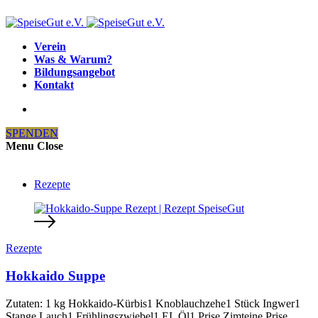
Verein
Was & Warum?
Bildungsangebot
Kontakt
SPENDEN
Menu
Close
Rezepte
Rezepte
Hokkaido Suppe
Zutaten: 1 kg Hokkaido-Kürbis1 Knoblauchzehe1 Stück Ingwer1
Stange Lauch1 Frühlingszwiebel1 EL Öl1 Prise Zimteine Prise…