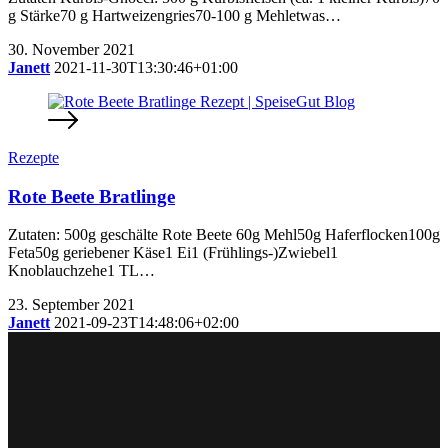
g Stärke70 g Hartweizengries70-100 g Mehletwas…
30. November 2021
Janett
2021-11-30T13:30:46+01:00
Rezepte
Rote Beete Bratlinge
Zutaten: 500g geschälte Rote Beete 60g Mehl50g Haferflocken100g
Feta50g geriebener Käse1 Ei1 (Frühlings-)Zwiebel1
Knoblauchzehe1 TL…
23. September 2021
Janett
2021-09-23T14:48:06+02:00