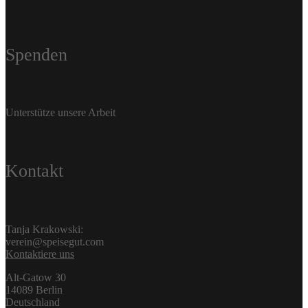
Spenden
Unterstütze unsere Arbeit
Kontakt
Tanja Krakowski:
verein@speisegut.com
Kontaktiere uns
Alt-Gatow 30
14089 Berlin
Deutschland