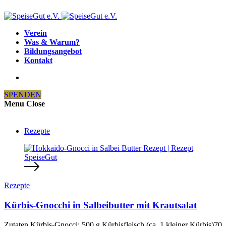
Verein
Was & Warum?
Bildungsangebot
Kontakt
SPENDEN
Menu
Close
Rezepte
Rezepte
Kürbis-Gnocchi in Salbeibutter mit Krautsalat
Zutaten Kürbis-Gnocci: 500 g Kürbisfleisch (ca. 1 kleiner Kürbis)70